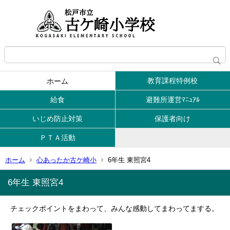
教育課程特例校
ホーム
給食
避難所運営ﾏﾆｭｱﾙ
いじめ防止対策
保護者向け
ＰＴＡ活動
ホーム
心あったか古ケ崎小
6年生 東照宮4
6年生 東照宮4
チェックポイントをまわって、みんな感動してまわってまする。