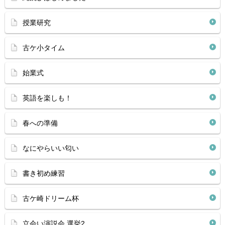
授業研究
古ケ小タイム
始業式
英語を楽しも！
春への準備
なにやらいい匂い
書き初め練習
古ケ崎ドリーム杯
立会い演説会 選挙2