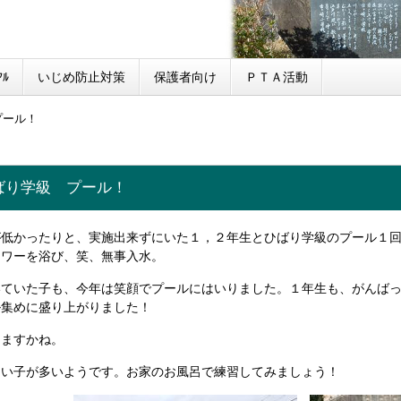
ﾙ
いじめ防止対策
保護者向け
ＰＴＡ活動
プール！
ばり学級 プール！
が低かったりと、実施出来ずにいた１，２年生とひばり学級のプール１
ャワーを浴び、笑、無事入水。
いていた子も、今年は笑顔でプールにはいりました。１年生も、がんば
ル集めに盛り上がりました！
りますかね。
ない子が多いようです。お家のお風呂で練習してみましょう！