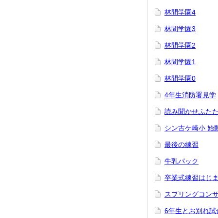
林間学園4
林間学園3
林間学園2
林間学園1
林間学園0
4年生消防署見学
読み聞かせふた
シン古ケ崎小 始
最後の練習
牛乳パック
卒業式練習はじ
スプリングコン
6年生とお別れ試