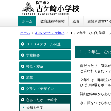
ホーム
教育課程特例校
給食
避難所運営ﾏﾆｭｱ
ホーム
心あったか古ケ崎小
１，２年生、ひばり学級 
ＧＩＧＡスクール関連
１，２年生、ひ
学校概要
雨だったり、気温
校歌・校章
と言われてきたシ
沿革
２年生は、昨年泣
ひばり学級もボー
グランドデザイン
詳細は学年からあ
心あったか古ケ崎小
水に顔をつけられ
令和８年度