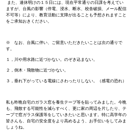
また、連休明けの１５日には、現在平常通りの日課を考えてい
ますが、台風の影響（停電、浸水、断水、校舎破損、メール配信
不可等）により、教育活動に支障が出ることも予想されますこと
をご承知おきください。
※ なお、台風に伴い、ご留意いただきたいことは次の通りで
す。
１，川や用水路に近づかない。のぞき込まない。
２，倒木・飛散物に近づかない。
３，垂れ下がっている電線にさわったりしない。（感電の恐れ）
私も昨晩自宅のガラス窓を養生テープ等を貼ってみました。今晩
も、飛散する可能性を減らすべく、更に家の周辺を片したり、テ
ープで窓ガラス保護等をしていきたいと思います。特に高学年の
皆さんも、自宅の安全度をより高めるよう、お手伝いをしてみま
しょうね。