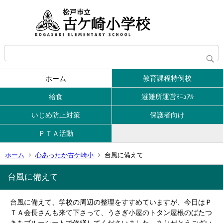
教育課程特例校
ホーム
給食
避難所運営ﾏﾆｭｱﾙ
いじめ防止対策
保護者向け
ＰＴＡ活動
ホーム
心あったか古ケ崎小
台風に備えて
台風に備えて
台風に備えて、学校の周辺の整理をすすめていますが、今日はＰ
ＴＡ会長さんも来て下さって、うさぎ小屋のトタン屋根のばたつ