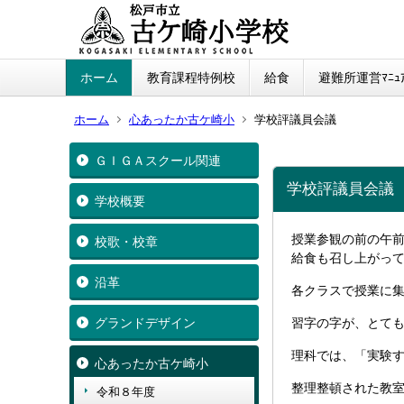
ホーム
教育課程特例校
給食
避難所運営ﾏﾆｭｱ
ホーム
心あったか古ケ崎小
学校評議員会議
ＧＩＧＡスクール関連
学校評議員会議
学校概要
授業参観の前の午
校歌・校章
給食も召し上がっ
沿革
各クラスで授業に
グランドデザイン
習字の字が、とて
理科では、「実験
心あったか古ケ崎小
整理整頓された教
令和８年度