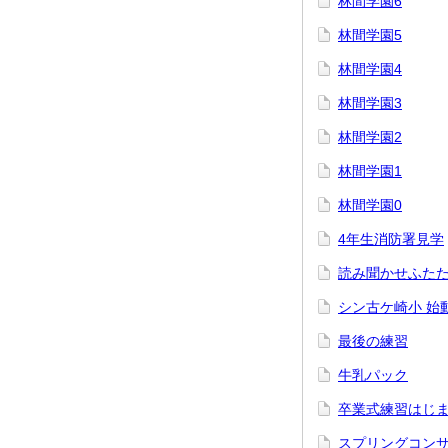
林間学園6
林間学園5
林間学園4
林間学園3
林間学園2
林間学園1
林間学園0
4年生消防署見学
読み聞かせふた
シン古ケ崎小 始
最後の練習
牛乳パック
卒業式練習はじ
スプリングコン