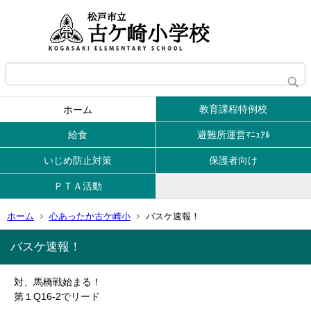
教育課程特例校
ホーム
給食
避難所運営ﾏﾆｭｱﾙ
いじめ防止対策
保護者向け
ＰＴＡ活動
ホーム
心あったか古ケ崎小
バスケ速報！
バスケ速報！
対、馬橋戦始まる！
第１Q16-2でリード