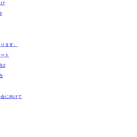
たび
動
まります。
サート
合2
合
表会に向けて