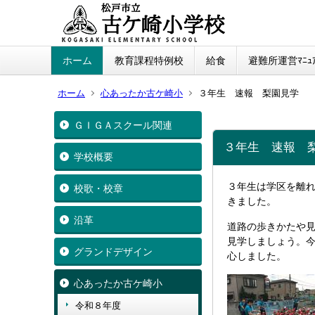
ホーム
教育課程特例校
給食
避難所運営ﾏﾆｭｱ
ホーム
心あったか古ケ崎小
３年生 速報 梨園見学
ＧＩＧＡスクール関連
３年生 速報 
学校概要
３年生は学区を離
校歌・校章
きました。
沿革
道路の歩きかたや
見学しましょう。
グランドデザイン
心しました。
心あったか古ケ崎小
令和８年度