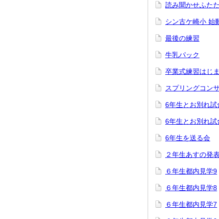
読み聞かせふた
シン古ケ崎小 始
最後の練習
牛乳パック
卒業式練習はじ
スプリングコン
6年生とお別れ試
6年生とお別れ試
6年生を送る会
２年生あすの発
６年生都内見学9
６年生都内見学8
６年生都内見学7