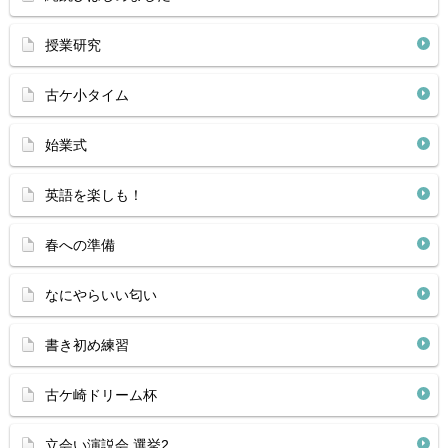
授業研究
古ケ小タイム
始業式
英語を楽しも！
春への準備
なにやらいい匂い
書き初め練習
古ケ崎ドリーム杯
立会い演説会 選挙2