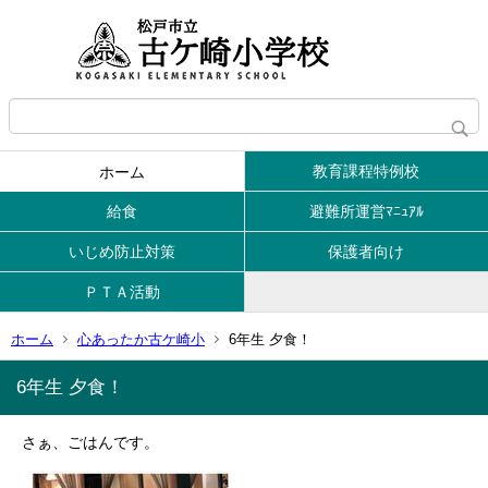
教育課程特例校
ホーム
給食
避難所運営ﾏﾆｭｱﾙ
いじめ防止対策
保護者向け
ＰＴＡ活動
ホーム
心あったか古ケ崎小
6年生 夕食！
6年生 夕食！
さぁ、ごはんです。