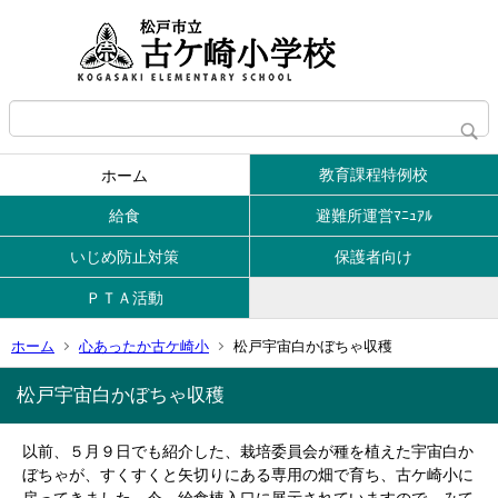
教育課程特例校
ホーム
給食
避難所運営ﾏﾆｭｱﾙ
いじめ防止対策
保護者向け
ＰＴＡ活動
ホーム
心あったか古ケ崎小
松戸宇宙白かぼちゃ収穫
松戸宇宙白かぼちゃ収穫
以前、５月９日でも紹介した、栽培委員会が種を植えた宇宙白か
ぼちゃが、すくすくと矢切りにある専用の畑で育ち、古ケ崎小に