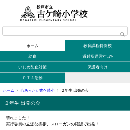
教育課程特例校
ホーム
給食
避難所運営ﾏﾆｭｱﾙ
いじめ防止対策
保護者向け
ＰＴＡ活動
ホーム
心あったか古ケ崎小
２年生 出発の会
２年生 出発の会
晴れました！
実行委員の立派な挨拶、スローガンの確認で出発！