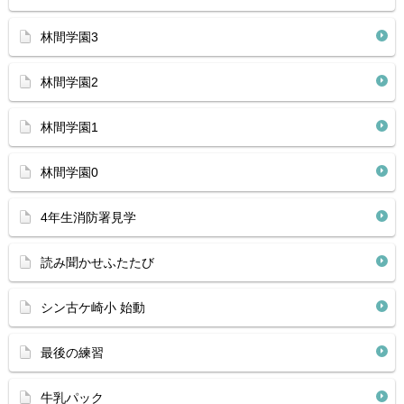
林間学園3
林間学園2
林間学園1
林間学園0
4年生消防署見学
読み聞かせふたたび
シン古ケ崎小 始動
最後の練習
牛乳パック