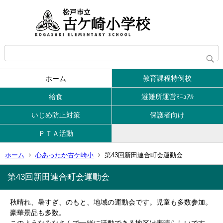
教育課程特例校
ホーム
給食
避難所運営ﾏﾆｭｱﾙ
いじめ防止対策
保護者向け
ＰＴＡ活動
ホーム
心あったか古ケ崎小
第43回新田連合町会運動会
第43回新田連合町会運動会
秋晴れ、暑すぎ、のもと、地域の運動会です。児童も多数参加。
豪華景品も多数。