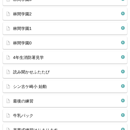
林間学園2
林間学園1
林間学園0
4年生消防署見学
読み聞かせふたたび
シン古ケ崎小 始動
最後の練習
牛乳パック