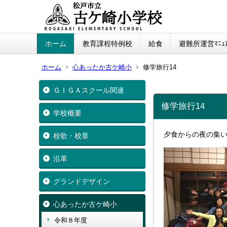
ホーム
教育課程特例校
給食
避難所運営ﾏﾆｭｱ
ホーム
心あったか古ケ崎小
修学旅行14
ＧＩＧＡスクール関連
修学旅行14
学校概要
夕食からの夜の集
校歌・校章
沿革
グランドデザイン
心あったか古ケ崎小
令和８年度