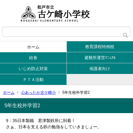
教育課程特例校
ホーム
給食
避難所運営ﾏﾆｭｱﾙ
いじめ防止対策
保護者向け
ＰＴＡ活動
ホーム
心あったか古ケ崎小
5年生校外学習2
5年生校外学習2
9：35日本製鐵 君津製鉄所に到着！
さぁ、日本を支える鉄の勉強をしていきましょー。