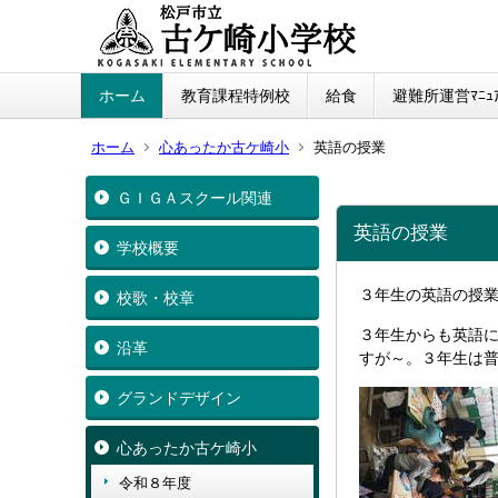
ホーム
教育課程特例校
給食
避難所運営ﾏﾆｭｱ
ホーム
心あったか古ケ崎小
英語の授業
ＧＩＧＡスクール関連
英語の授業
学校概要
３年生の英語の授
校歌・校章
３年生からも英語
沿革
すが～。３年生は
グランドデザイン
心あったか古ケ崎小
令和８年度