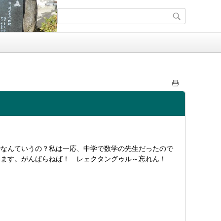
でなんていうの？私は一応、中学で数学の先生だったので
います。がんばらねば！ レェクタングゥル～忘れん！