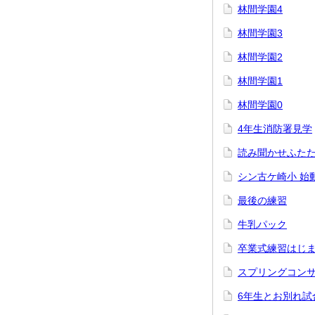
林間学園4
林間学園3
林間学園2
林間学園1
林間学園0
4年生消防署見学
読み聞かせふた
シン古ケ崎小 始
最後の練習
牛乳パック
卒業式練習はじ
スプリングコン
6年生とお別れ試