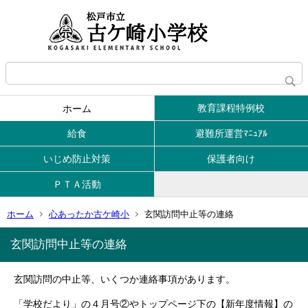
教育課程特例校
ホーム
給食
避難所運営ﾏﾆｭｱﾙ
いじめ防止対策
保護者向け
ＰＴＡ活動
ホーム
心あったか古ケ崎小
玄関訪問中止等の連絡
玄関訪問中止等の連絡
玄関訪問の中止等、いくつか連絡事項があります。
「学校だより」の４月号②やトップページ下の【新年度情報】の