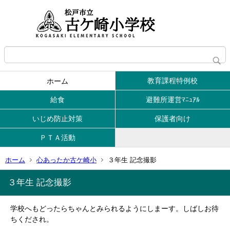
教育課程特例校
ホーム
給食
避難所運営ﾏﾆｭｱﾙ
いじめ防止対策
保護者向け
ＰＴＡ活動
ホーム
心あったか古ケ崎小
３年生 記念撮影
３年生 記念撮影
学校へもどったらちゃんとみられるようにしまーす。しばしお待
ちくだされ。