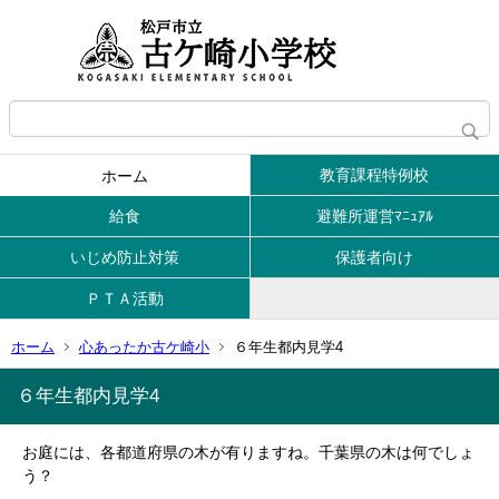
教育課程特例校
ホーム
給食
避難所運営ﾏﾆｭｱﾙ
いじめ防止対策
保護者向け
ＰＴＡ活動
ホーム
心あったか古ケ崎小
６年生都内見学4
６年生都内見学4
お庭には、各都道府県の木が有りますね。千葉県の木は何でしょ
う？