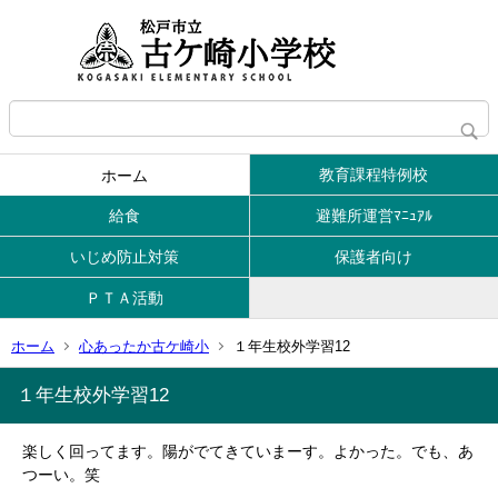
教育課程特例校
ホーム
給食
避難所運営ﾏﾆｭｱﾙ
いじめ防止対策
保護者向け
ＰＴＡ活動
ホーム
心あったか古ケ崎小
１年生校外学習12
１年生校外学習12
楽しく回ってます。陽がでてきていまーす。よかった。でも、あ
つーい。笑