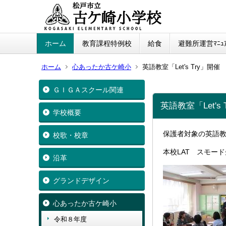
ホーム
教育課程特例校
給食
避難所運営ﾏﾆｭｱ
ホーム
心あったか古ケ崎小
英語教室「Let's Try」開催
ＧＩＧＡスクール関連
英語教室「Let's 
学校概要
保護者対象の英語教室
校歌・校章
本校LAT スモー
沿革
グランドデザイン
心あったか古ケ崎小
令和８年度