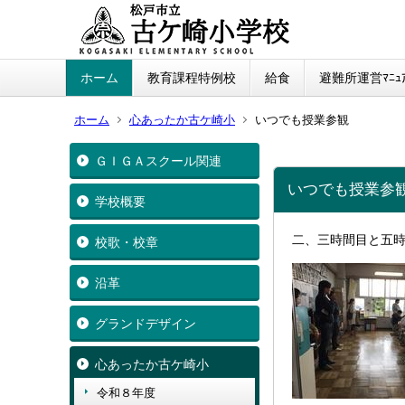
ホーム
教育課程特例校
給食
避難所運営ﾏﾆｭｱ
ホーム
心あったか古ケ崎小
いつでも授業参観
ＧＩＧＡスクール関連
いつでも授業参
学校概要
二、三時間目と五
校歌・校章
沿革
グランドデザイン
心あったか古ケ崎小
令和８年度