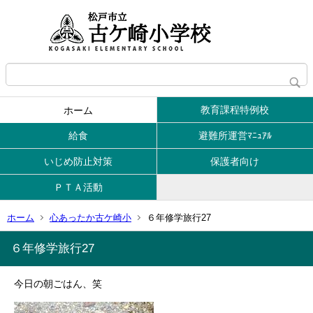
教育課程特例校
ホーム
給食
避難所運営ﾏﾆｭｱﾙ
いじめ防止対策
保護者向け
ＰＴＡ活動
ホーム
心あったか古ケ崎小
６年修学旅行27
６年修学旅行27
今日の朝ごはん、笑