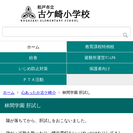
教育課程特例校
ホーム
給食
避難所運営ﾏﾆｭｱﾙ
いじめ防止対策
保護者向け
ＰＴＡ活動
ホーム
心あったか古ケ崎小
林間学園 肝試し
林間学園 肝試し
陽が落ちてから、肝試しをおこないました。