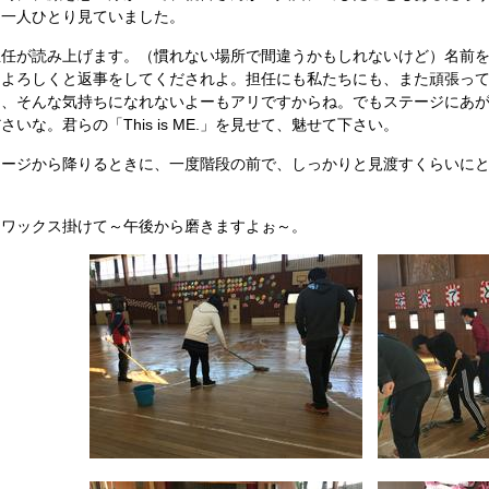
ら一人ひとり見ていました。
担任が読み上げます。（慣れない場所で間違うかもしれないけど）名前
もよろしくと返事をしてくだされよ。担任にも私たちにも、また頑張っ
て、そんな気持ちになれないよーもアリですからね。でもステージにあ
いな。君らの「This is ME.」を見せて、魅せて下さい。
テージから降りるときに、一度階段の前で、しっかりと見渡すくらいに
にワックス掛けて～午後から磨きますよぉ～。