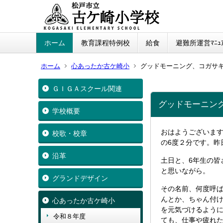
ホーム
教育課程特例校
給食
避難所運営ﾏﾆｭｱ
ホーム
心あったか古ケ崎小
グッドモーニング、コガサ
ＧＩＧＡスクール関連
グッドモーニン
学校概要
おはようございま
校歌・校章
の6度２分です。昨
沿革
土日と、6年生の
と思いながら。
グランドデザイン
その名前、何度呼ば
んとか、ちゃん付
心あったか古ケ崎小
を元気づけるよう
令和８年度
ても、仕事や疲れ