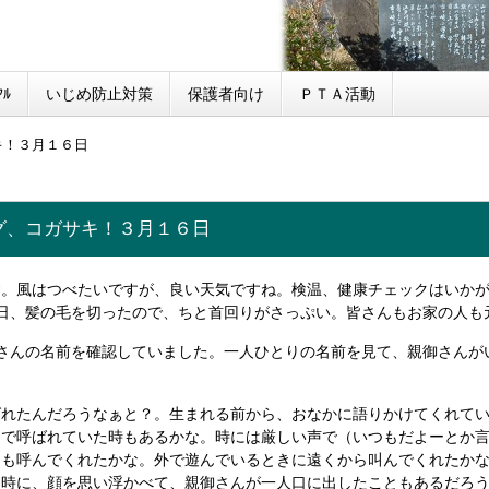
ﾙ
いじめ防止対策
保護者向け
ＰＴＡ活動
キ！３月１６日
グ、コガサキ！３月１６日
す。風はつべたいですが、良い天気ですね。検温、健康チェックはいか
日、髪の毛を切ったので、ちと首回りがさっぷい。皆さんもお家の人も
皆さんの名前を確認していました。一人ひとりの名前を見て、親御さんが
れたんだろうなぁと？。生まれる前から、おなかに語りかけてくれてい
けで呼ばれていた時もあるかな。時には厳しい声で（いつもだよーとか
にも呼んでくれたかな。外で遊んでいるときに遠くから叫んでくれたか
た時に、顔を思い浮かべて、親御さんが一人口に出したこともあるだろ