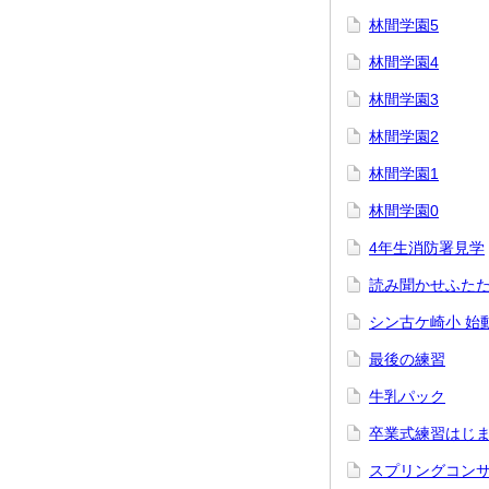
林間学園5
林間学園4
林間学園3
林間学園2
林間学園1
林間学園0
4年生消防署見学
読み聞かせふた
シン古ケ崎小 始
最後の練習
牛乳パック
卒業式練習はじ
スプリングコン