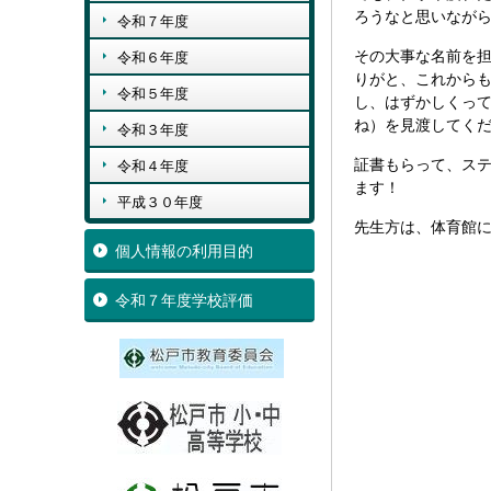
ろうなと思いなが
令和７年度
その大事な名前を
令和６年度
りがと、これから
令和５年度
し、はずかしくっ
ね）を見渡してくださ
令和３年度
証書もらって、ス
令和４年度
ます！
平成３０年度
先生方は、体育館
個人情報の利用目的
令和７年度学校評価