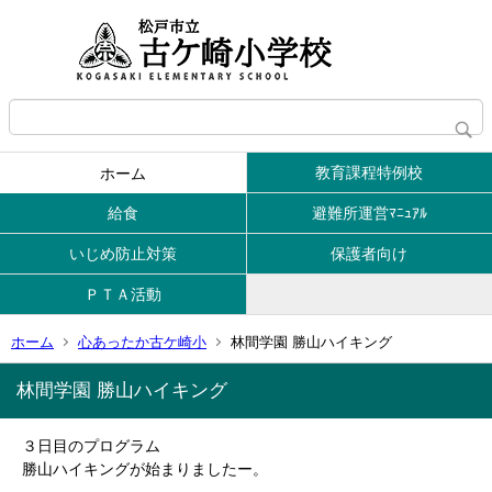
教育課程特例校
ホーム
給食
避難所運営ﾏﾆｭｱﾙ
いじめ防止対策
保護者向け
ＰＴＡ活動
ホーム
心あったか古ケ崎小
林間学園 勝山ハイキング
林間学園 勝山ハイキング
３日目のプログラム
勝山ハイキングが始まりましたー。