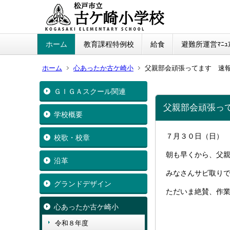
ホーム
教育課程特例校
給食
避難所運営ﾏﾆｭｱ
ホーム
心あったか古ケ崎小
父親部会頑張ってます 速
ＧＩＧＡスクール関連
父親部会頑張っ
学校概要
７月３０日（日）
校歌・校章
朝も早くから、父
沿革
みなさんサビ取り
グランドデザイン
ただいま絶賛、作
心あったか古ケ崎小
令和８年度