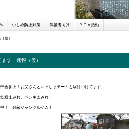
ﾙ
いじめ防止対策
保護者向け
ＰＴＡ活動
報（仮）
てます 速報（仮）
親部会参上！お父さんといっしょチームも駆けつけてます。
で鉄粉まみれ、ペンキまみれー
業中！ 難敵ジャングルジム！