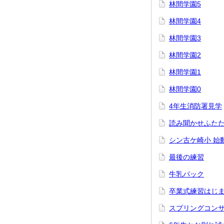
林間学園5
林間学園4
林間学園3
林間学園2
林間学園1
林間学園0
4年生消防署見学
読み聞かせふた
シン古ケ崎小 始
最後の練習
牛乳パック
卒業式練習はじ
スプリングコン