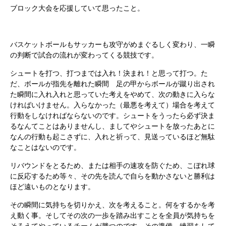
ブロック大会を応援していて思ったこと。
バスケットボールもサッカーも攻守がめまぐるしく変わり、一瞬
の判断で試合の流れが変わってくる競技です。
シュートを打つ、打つまでは入れ！決まれ！と思って打つ。た
だ、ボールが指先を離れた瞬間 足の甲からボールが蹴り出され
た瞬間に入れ入れと思っていた考えをやめて、次の動きに入らな
ければいけません。入らなかった（最悪を考えて）場合を考えて
行動をしなければならないのです。シュートをうったら必ず決ま
るなんてことはありませんし、ましてやシュートを放ったあとに
なんの行動も起こさずに、入れと祈って、見送っているほど無駄
なことはないのです。
リバウンドをとるため、または相手の速攻を防ぐため、こぼれ球
に反応するため等々、その先を読んで自らを動かさないと勝利は
ほど遠いものとなります。
その瞬間に気持ちを切りかえ、次を考えること。何をするかを考
え動く事。そしてその次の一歩を踏み出すことを全員が気持ちを