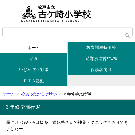
教育課程特例校
ホーム
給食
避難所運営ﾏﾆｭｱﾙ
いじめ防止対策
保護者向け
ＰＴＡ活動
ホーム
心あったか古ケ崎小
６年修学旅行34
６年修学旅行34
霧にけぶるいろは坂を、運転手さんの神業テクニックでおりてき
ましたー。