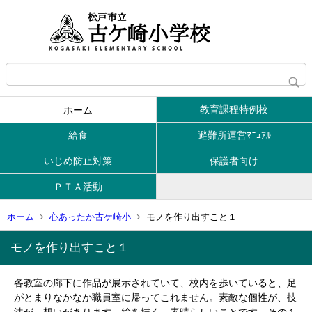
教育課程特例校
ホーム
給食
避難所運営ﾏﾆｭｱﾙ
いじめ防止対策
保護者向け
ＰＴＡ活動
ホーム
心あったか古ケ崎小
モノを作り出すこと１
モノを作り出すこと１
各教室の廊下に作品が展示されていて、校内を歩いていると、足
がとまりなかなか職員室に帰ってこれません。素敵な個性が、技