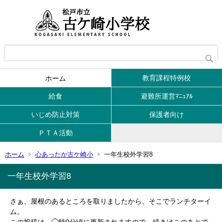
教育課程特例校
ホーム
給食
避難所運営ﾏﾆｭｱﾙ
いじめ防止対策
保護者向け
ＰＴＡ活動
ホーム
心あったか古ケ崎小
一年生校外学習8
一年生校外学習8
さぁ、屋根のあるところを取りましたから、そこでランチターイ
ム。