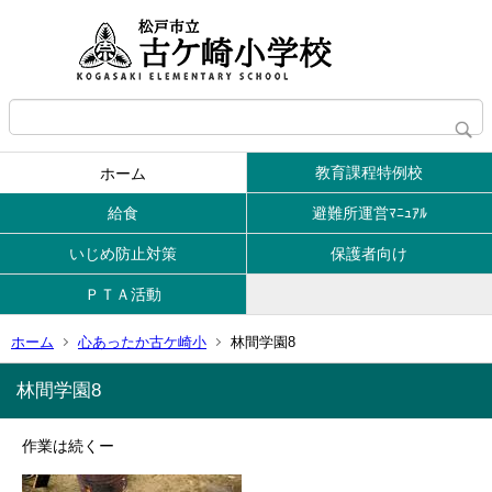
教育課程特例校
ホーム
給食
避難所運営ﾏﾆｭｱﾙ
いじめ防止対策
保護者向け
ＰＴＡ活動
ホーム
心あったか古ケ崎小
林間学園8
林間学園8
作業は続くー