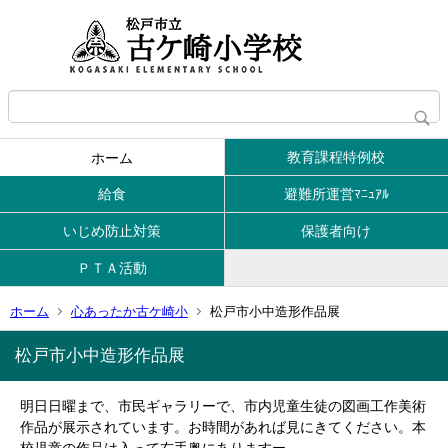
教育課程特例校
ホーム
給食
避難所運営ﾏﾆｭｱﾙ
いじめ防止対策
保護者向け
ＰＴＡ活動
ホーム
心あったか古ケ崎小
松戸市小中造形作品展
松戸市小中造形作品展
明日日曜まで、市民ギャラリーで、市内児童生徒の図画工作美術
作品が展示されています。お時間があれば見にきてください。本