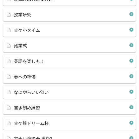
授業研究
古ケ小タイム
始業式
英語を楽しも！
春への準備
なにやらいい匂い
書き初め練習
古ケ崎ドリーム杯
立会い演説会 選挙2