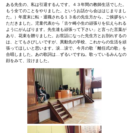
ある先生の、私は引退するんです。４３年間の教師生活でした。
もう全てのことをやりました。というお話から会ははじまりまし
た。）年度末に転・退職される１３名の先生方から、ご挨拶をい
ただきました。児童代表から「古ケ崎小生の頑張りを伝えられる
ようにがんばります。先生達も頑張って下さい」と言った言葉が
あり、花束を贈りました。お世話になった先生方とお別れするの
は、とてもさびしいですが、異動先の学校、これからの生活を頑
張ってほしいと思います。涙…涙で、今月の歌「離任式の歌」を
合唱しました。あの歌詞は…ずるいですね。歌っているみんなの
顔をみて、泣けました。