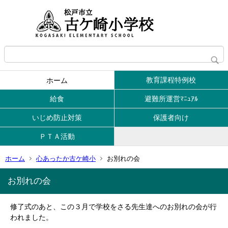
教育課程特例校
ホーム
給食
避難所運営ﾏﾆｭｱﾙ
いじめ防止対策
保護者向け
ＰＴＡ活動
ホーム
心あったか古ケ崎小
お別れの会
お別れの会
修了式のあと、この３月で学校をさる先生達へのお別れの会が行
われました。