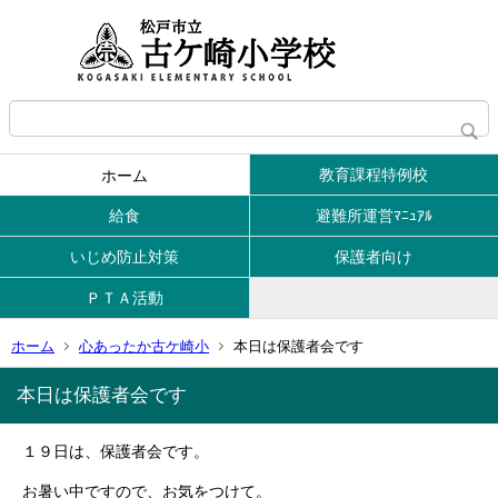
教育課程特例校
ホーム
給食
避難所運営ﾏﾆｭｱﾙ
いじめ防止対策
保護者向け
ＰＴＡ活動
ホーム
心あったか古ケ崎小
本日は保護者会です
本日は保護者会です
１９日は、保護者会です。
お暑い中ですので、お気をつけて。