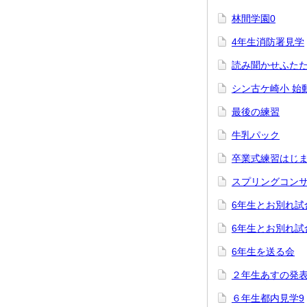
林間学園0
4年生消防署見学
読み聞かせふた
シン古ケ崎小 始
最後の練習
牛乳パック
卒業式練習はじ
スプリングコン
6年生とお別れ試
6年生とお別れ試
6年生を送る会
２年生あすの発
６年生都内見学9