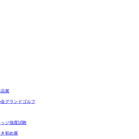
作品展
の会グランドゴルフ
リッジ強度試験
書き初め展