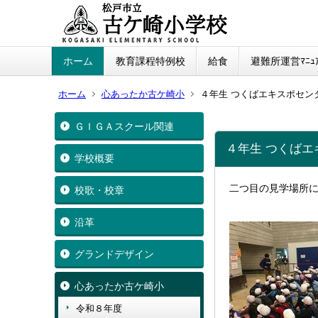
ホーム
教育課程特例校
給食
避難所運営ﾏﾆｭｱ
ホーム
心あったか古ケ崎小
４年生 つくばエキスポセン
ＧＩＧＡスクール関連
４年生 つくばエ
学校概要
二つ目の見学場所
校歌・校章
沿革
グランドデザイン
心あったか古ケ崎小
令和８年度