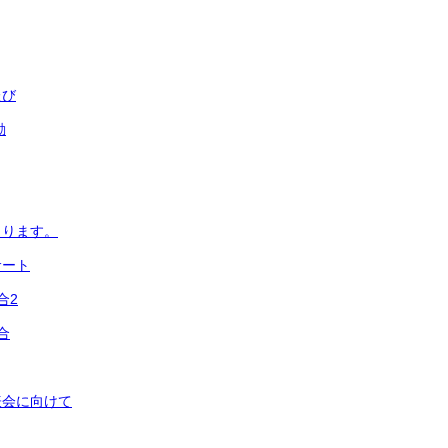
たび
動
まります。
サート
合2
合
表会に向けて