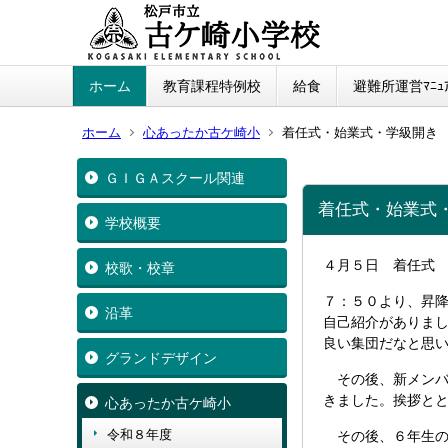
ホーム
教育課程特例校
給食
避難所運営ﾏﾆｭｱ
ホーム
心あったか古ケ崎小
着任式・始業式・学級開き
ＧＩＧＡスクール関連
着任式・始業式
学校概要
４月５日 着任式
校歌・校章
７：５０より、昇
沿革
自己紹介がありま
良い集団だなと思
グランドデザイン
その後、新メンバ
きました。挨拶と
心あったか古ケ崎小
令和８年度
その後、６年生の