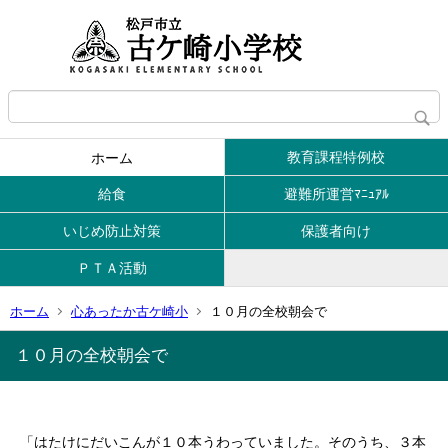
教育課程特例校
ホーム
給食
避難所運営ﾏﾆｭｱﾙ
いじめ防止対策
保護者向け
ＰＴＡ活動
ホーム
心あったか古ケ崎小
１０月の全校朝会で
１０月の全校朝会で
「はたけにだいこんが１０本うわっていました。そのうち、３本