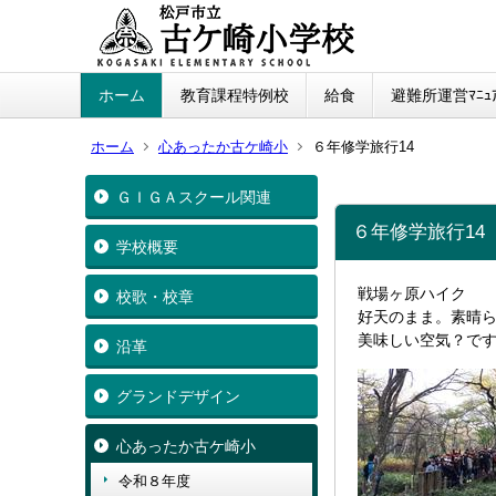
ホーム
教育課程特例校
給食
避難所運営ﾏﾆｭｱ
ホーム
心あったか古ケ崎小
６年修学旅行14
ＧＩＧＡスクール関連
６年修学旅行14
学校概要
戦場ヶ原ハイク
校歌・校章
好天のまま。素晴
美味しい空気？で
沿革
グランドデザイン
心あったか古ケ崎小
令和８年度