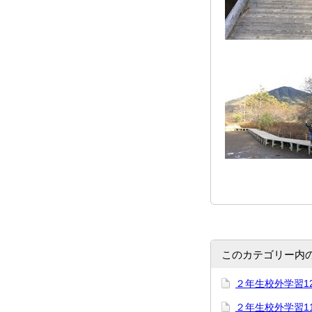
このカテゴリー内
２年生校外学習1
２年生校外学習1