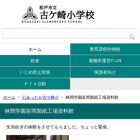
教育課程特例校
ホーム
給食
避難所運営ﾏﾆｭｱﾙ
いじめ防止対策
保護者向け
ＰＴＡ活動
ホーム
心あったか古ケ崎小
林間学園富岡製紙工場資料館
林間学園富岡製紙工場資料館
生糸紡ぎの体験をさせてもらました。ちょっと緊張。