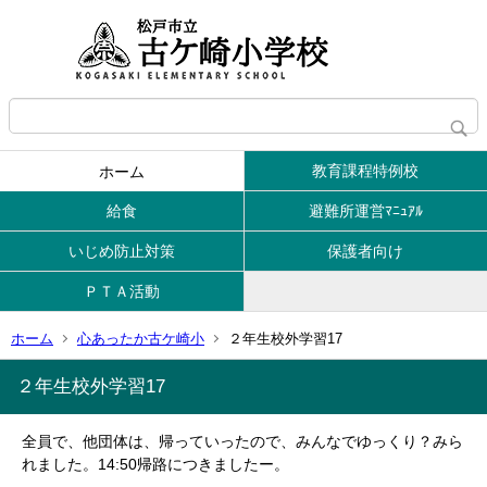
教育課程特例校
ホーム
給食
避難所運営ﾏﾆｭｱﾙ
いじめ防止対策
保護者向け
ＰＴＡ活動
ホーム
心あったか古ケ崎小
２年生校外学習17
２年生校外学習17
全員で、他団体は、帰っていったので、みんなでゆっくり？みら
れました。14:50帰路につきましたー。