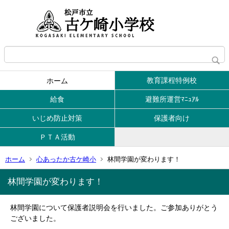
教育課程特例校
ホーム
給食
避難所運営ﾏﾆｭｱﾙ
いじめ防止対策
保護者向け
ＰＴＡ活動
ホーム
心あったか古ケ崎小
林間学園が変わります！
林間学園が変わります！
林間学園について保護者説明会を行いました。ご参加ありがとう
ございました。