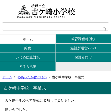
教育課程特例校
ホーム
給食
避難所運営ﾏﾆｭｱﾙ
いじめ防止対策
保護者向け
ＰＴＡ活動
ホーム
心あったか古ケ崎小
古ケ崎中学校 卒業式
古ケ崎中学校 卒業式
古ケ崎中学校の卒業式に参加して参りました。
良い会でした。