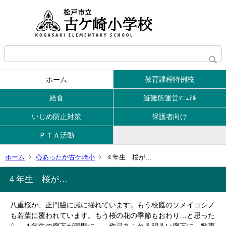
教育課程特例校
ホーム
給食
避難所運営ﾏﾆｭｱﾙ
いじめ防止対策
保護者向け
ＰＴＡ活動
ホーム
心あったか古ケ崎小
４年生 桜が…
４年生 桜が…
八重桜が、正門脇に風に揺れています。もう校庭のソメイヨシノ
も若葉に覆われています。もう桜の花の季節もおわり…と思った