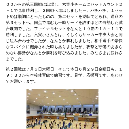
００からの第三回戦に出場し、六実小チームにセットカウント２
－１で見事勝利し、２回戦へ進出しましたー。パチパチ。１セッ
トめは順調にとったものの、第二セットを逆転でとられ、運命の
第３セットへ。同点で進むも一時リードを許すほどの白熱した試
合展開でした。ファイナルセットをなんと１点差の１５－１４で
勝利しました。六実小さんとは、くしくもサッカー中央大会と同
じ組み合わせでしたが、なんとか勝利しました。相手選手の豪快
なスパイクに翻弄された時もありましたが、攻撃と守備のあきら
めない姿勢がなんとか勝利を呼び込みました。みなさまお疲れさ
までした。
第２回戦は７月５日木曜日 そして本日６月２９日金曜日も、１
９：３０から本校体育館で練習です。見学、応援可です。あわせ
てお願いします。