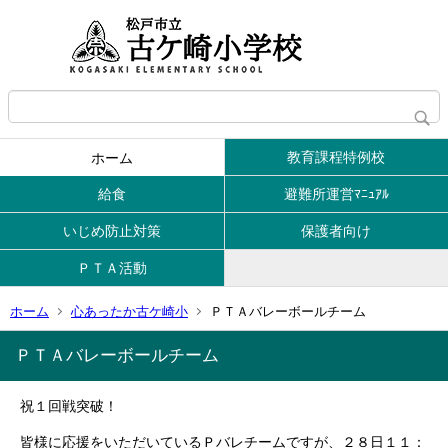
教育課程特例校
ホーム
給食
避難所運営ﾏﾆｭｱﾙ
いじめ防止対策
保護者向け
ＰＴＡ活動
ホーム
心あったか古ケ崎小
ＰＴＡバレーボールチーム
ＰＴＡバレーボールチーム
祝１回戦突破！
皆様に応援をいただいているＰバレチームですが、２８日１１：