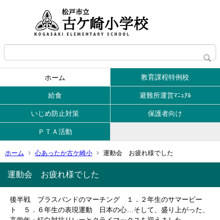
教育課程特例校
ホーム
給食
避難所運営ﾏﾆｭｱﾙ
いじめ防止対策
保護者向け
ＰＴＡ活動
ホーム
心あったか古ケ崎小
運動会 お疲れ様でした
運動会 お疲れ様でした
後半戦 ブラスバンドのマーチング １．２年生のサマービー
ト ５．６年生の表現運動 日本の心…そして、盛り上がった、