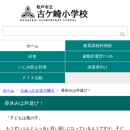
教育課程特例校
ホーム
給食
避難所運営ﾏﾆｭｱﾙ
いじめ防止対策
保護者向け
ＰＴＡ活動
ホーム
心あったか古ケ崎小
昼休みは外遊び！
昼休みは外遊び！
「子どもは風の子」
もうずいぶんとふっるい言い回しになっているようですが、子ど