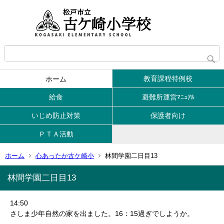
教育課程特例校
ホーム
給食
避難所運営ﾏﾆｭｱﾙ
いじめ防止対策
保護者向け
ＰＴＡ活動
ホーム
心あったか古ケ崎小
林間学園二日目13
林間学園二日目13
14:50
さしま少年自然の家を出ました。16：15過ぎでしようか。