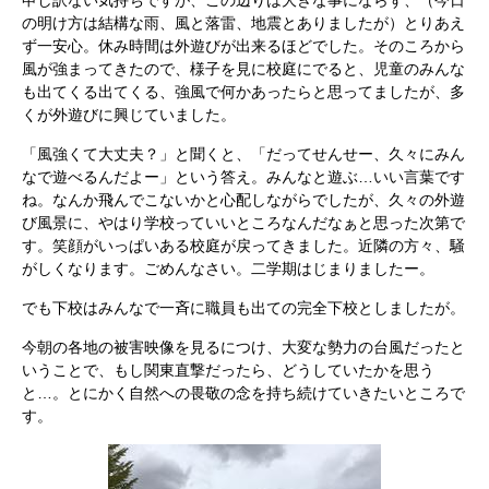
申し訳ない気持ちですが、この辺りは大きな事にならず、（今日
の明け方は結構な雨、風と落雷、地震とありましたが）とりあえ
ず一安心。休み時間は外遊びが出来るほどでした。そのころから
風が強まってきたので、様子を見に校庭にでると、児童のみんな
も出てくる出てくる、強風で何かあったらと思ってましたが、多
くが外遊びに興じていました。
「風強くて大丈夫？」と聞くと、「だってせんせー、久々にみん
なで遊べるんだよー」という答え。みんなと遊ぶ…いい言葉です
ね。なんか飛んでこないかと心配しながらでしたが、久々の外遊
び風景に、やはり学校っていいところなんだなぁと思った次第で
す。笑顔がいっぱいある校庭が戻ってきました。近隣の方々、騒
がしくなります。ごめんなさい。二学期はじまりましたー。
でも下校はみんなで一斉に職員も出ての完全下校としましたが。
今朝の各地の被害映像を見るにつけ、大変な勢力の台風だったと
いうことで、もし関東直撃だったら、どうしていたかを思う
と…。とにかく自然への畏敬の念を持ち続けていきたいところで
す。