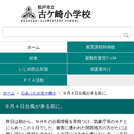
教育課程特例校
ホーム
給食
避難所運営ﾏﾆｭｱﾙ
いじめ防止対策
保護者向け
ＰＴＡ活動
ホーム
心あったか古ケ崎小
９月４日台風が来る前に。
９月４日台風が来る前に。
昨日は朝から、ＮＨＫの台風情報を常時つけ、気象庁等のＨＰと
にらめっこの１日でした。被害に遭われた関西地方の方がたには