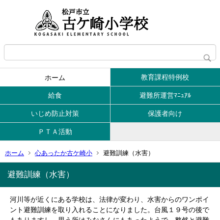
教育課程特例校
ホーム
給食
避難所運営ﾏﾆｭｱﾙ
いじめ防止対策
保護者向け
ＰＴＡ活動
ホーム
心あったか古ケ崎小
避難訓練（水害）
避難訓練（水害）
河川等が近くにある学校は、法律が変わり、水害からのワンポイ
ント避難訓練を取り入れることになりました。台風１９号の後で