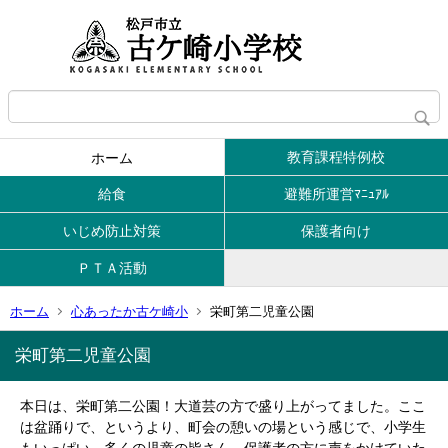
教育課程特例校
ホーム
給食
避難所運営ﾏﾆｭｱﾙ
いじめ防止対策
保護者向け
ＰＴＡ活動
ホーム
心あったか古ケ崎小
栄町第二児童公園
栄町第二児童公園
本日は、栄町第二公園！大道芸の方で盛り上がってました。ここ
は盆踊りで、というより、町会の憩いの場という感じで、小学生