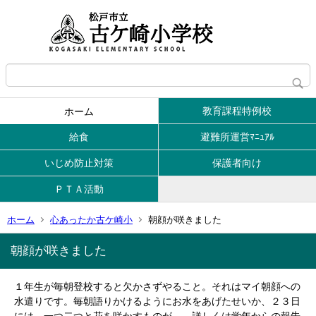
教育課程特例校
ホーム
給食
避難所運営ﾏﾆｭｱﾙ
いじめ防止対策
保護者向け
ＰＴＡ活動
ホーム
心あったか古ケ崎小
朝顔が咲きました
朝顔が咲きました
１年生が毎朝登校すると欠かさずやること。それはマイ朝顔への
水遣りです。毎朝語りかけるようにお水をあげたせいか、２３日