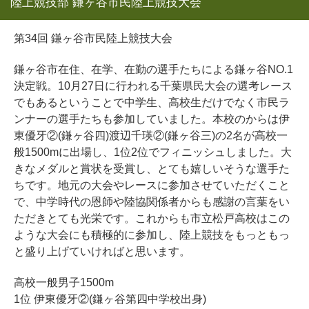
陸上競技部 鎌ヶ谷市民陸上競技大会
第34回 鎌ヶ谷市民陸上競技大会
鎌ヶ谷市在住、在学、在勤の選手たちによる鎌ヶ谷NO.1
決定戦。10月27日に行われる千葉県民大会の選考レース
でもあるということで中学生、高校生だけでなく市民ラ
ンナーの選手たちも参加していました。本校のからは伊
東優牙②(鎌ヶ谷四)渡辺千瑛②(鎌ヶ谷三)の2名が高校一
般1500mに出場し、1位2位でフィニッシュしました。大
きなメダルと賞状を受賞し、とても嬉しいそうな選手た
ちです。地元の大会やレースに参加させていただくこと
で、中学時代の恩師や陸協関係者からも感謝の言葉をい
ただきとても光栄です。これからも市立松戸高校はこの
ような大会にも積極的に参加し、陸上競技をもっともっ
と盛り上げていければと思います。
高校一般男子1500m
1位 伊東優牙②(鎌ヶ谷第四中学校出身)