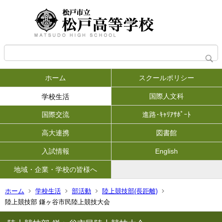
ホーム
スクールポリシー
国際人文科
学校生活
国際交流
進路･ｷｬﾘｱｻﾎﾟｰﾄ
高大連携
図書館
入試情報
English
地域・企業・学校の皆様へ
ホーム
学校生活
部活動
陸上競技部(長距離)
陸上競技部 鎌ヶ谷市民陸上競技大会